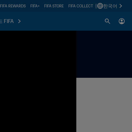
|
한국어
FIFA REWARDS
FIFA+
FIFA STORE
FIFA COLLECT
 FIFA