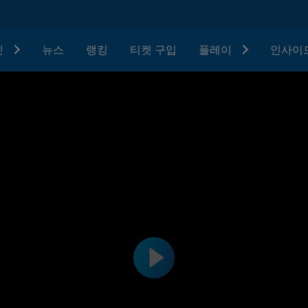
텟
뉴스
랭킹
티켓 구입
플레이
인사이드