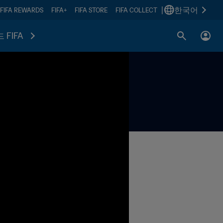
|
한국어
FIFA REWARDS
FIFA+
FIFA STORE
FIFA COLLECT
 FIFA