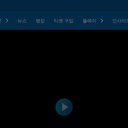
텟
뉴스
랭킹
티켓 구입
플레이
인사이드