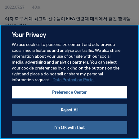
2022.07.27
40초
여자 축구 세계 최고의 선수들이 FIFA 연령대 대회에서 펼친 활약을
감상하세요.
Your Privacy
We use cookies to personalize content and ads, provide
social media features and analyse our traffic. We also share
information about your use of our site with our social
media, advertising and analytics partners. You can select
개인정보 보호정책
your cookie preferences by clicking on the buttons on the
right and place a do not sell or share my personal
서비스 약관
information request.
Data Protection Portal
쿠키 기본 설정 관리
Preference Center
Copyright © 1994 - 2026 FIFA. All rights reserved.
Reject All
I'm OK with that