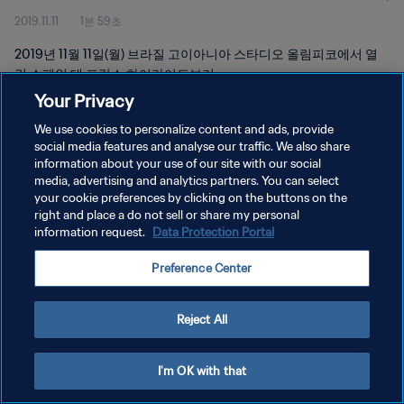
2019.11.11
1분 59초
2019년 11월 11일(월) 브라질 고이아니아 스타디오 올림피코에서 열
린 스페인 대 프랑스 하이라이트보기
Your Privacy
We use cookies to personalize content and ads, provide
social media features and analyse our traffic. We also share
information about your use of our site with our social
media, advertising and analytics partners. You can select
your cookie preferences by clicking on the buttons on the
개인정보 보호정책
right and place a do not sell or share my personal
information request.
Data Protection Portal
서비스 약관
쿠키 기본 설정 관리
Preference Center
Copyright © 1994 - 2026 FIFA. All rights reserved.
Reject All
I'm OK with that