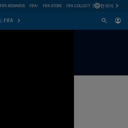
|
한국어
FIFA REWARDS
FIFA+
FIFA STORE
FIFA COLLECT
 FIFA