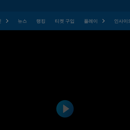
텟
뉴스
랭킹
티켓 구입
플레이
인사이드