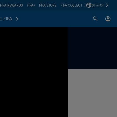
|
한국어
FIFA REWARDS
FIFA+
FIFA STORE
FIFA COLLECT
 FIFA