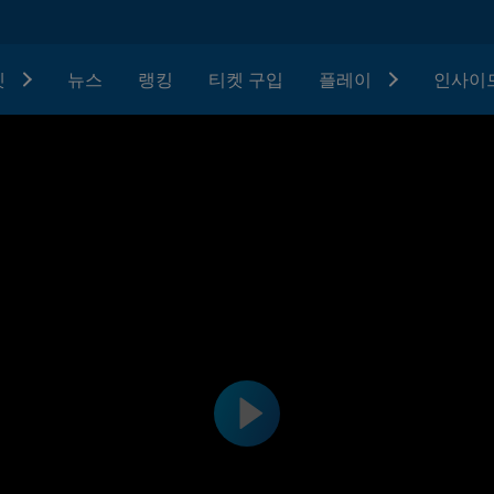
텟
뉴스
랭킹
티켓 구입
플레이
인사이드