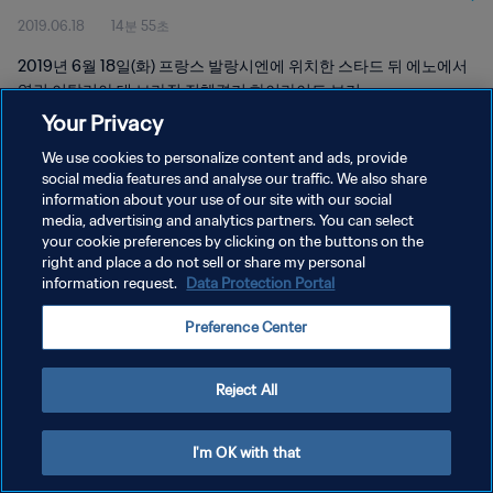
2019.06.18
14분 55초
2019년 6월 18일(화) 프랑스 발랑시엔에 위치한 스타드 뒤 에노에서
열린 이탈리아 대 브라질 전체경기 하이라이트 보기
Your Privacy
We use cookies to personalize content and ads, provide
social media features and analyse our traffic. We also share
information about your use of our site with our social
media, advertising and analytics partners. You can select
개인정보 보호정책
your cookie preferences by clicking on the buttons on the
right and place a do not sell or share my personal
서비스 약관
information request.
Data Protection Portal
쿠키 기본 설정 관리
Preference Center
Copyright © 1994 - 2026 FIFA. All rights reserved.
Reject All
I'm OK with that