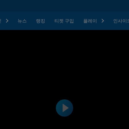
텟
뉴스
랭킹
티켓 구입
플레이
인사이드