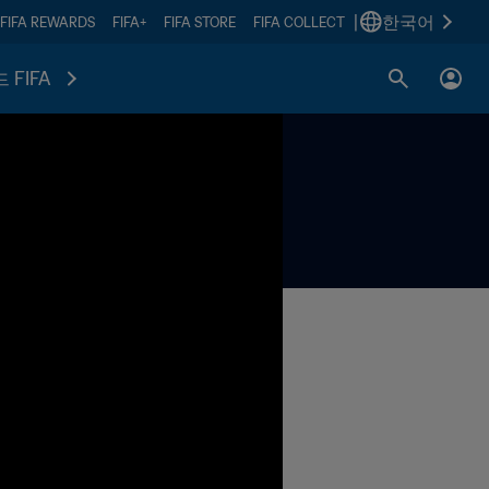
|
한국어
FIFA REWARDS
FIFA+
FIFA STORE
FIFA COLLECT
 FIFA