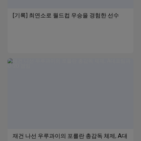
[기록] 최연소로 월드컵 우승을 경험한 선수
재건 나선 우루과이의 포를란 총감독 체제, A대