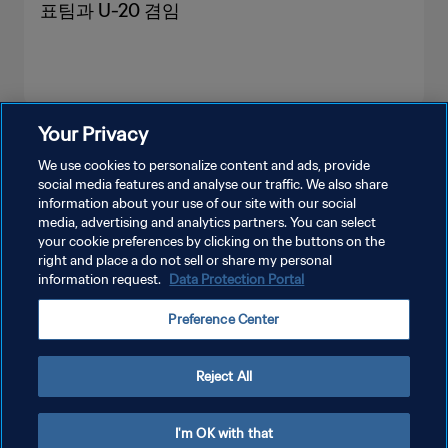
표팀과 U-20 겸임
Your Privacy
더보기
We use cookies to personalize content and ads, provide
social media features and analyse our traffic. We also share
information about your use of our site with our social
media, advertising and analytics partners. You can select
your cookie preferences by clicking on the buttons on the
right and place a do not sell or share my personal
information request.
Data Protection Portal
개인정보 보호정책
Preference Center
서비스 약관
쿠키 기본 설정 관리
Reject All
Copyright © 1994 - 2026 FIFA. All rights reserved.
I'm OK with that