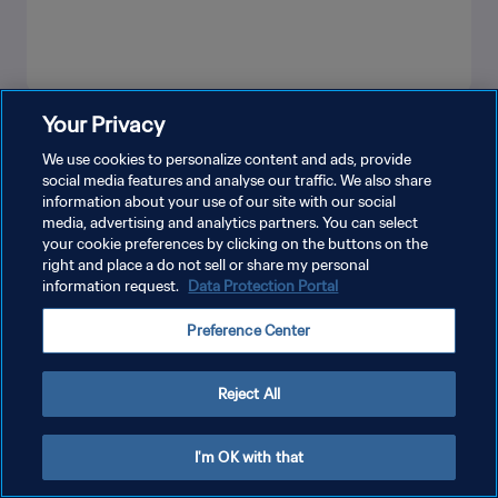
Your Privacy
더보기
We use cookies to personalize content and ads, provide
social media features and analyse our traffic. We also share
information about your use of our site with our social
media, advertising and analytics partners. You can select
your cookie preferences by clicking on the buttons on the
right and place a do not sell or share my personal
information request.
Data Protection Portal
개인정보 보호정책
Preference Center
서비스 약관
쿠키 기본 설정 관리
Reject All
Copyright © 1994 - 2026 FIFA. All rights reserved.
I'm OK with that