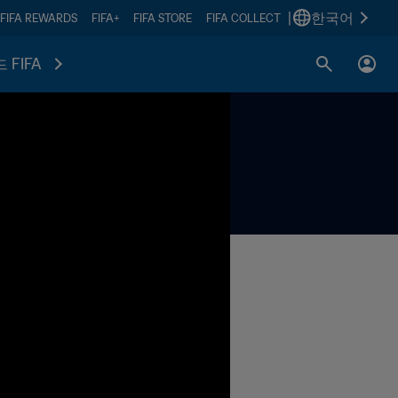
|
한국어
FIFA REWARDS
FIFA+
FIFA STORE
FIFA COLLECT
 FIFA