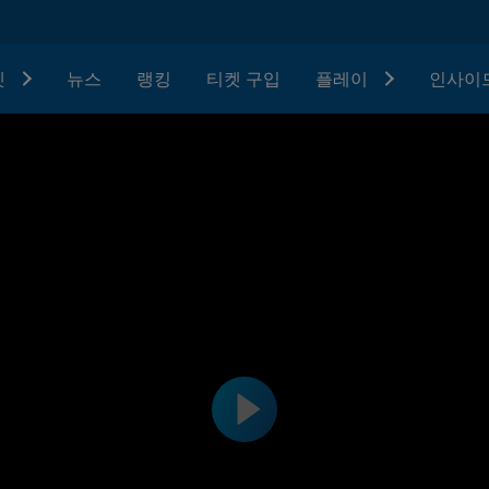
텟
뉴스
랭킹
티켓 구입
플레이
인사이드