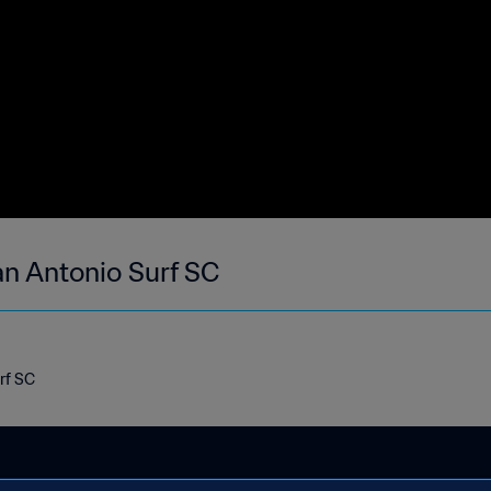
n Antonio Surf SC
rf SC