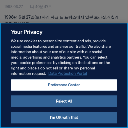
1998.06.27
1시 40분 47초
1998년 6월 27일(토) 파리 파크 드 프랭스에서 열린 브라질과 칠레
경기 다시보기
Your Privacy
We use cookies to personalize content and ads, provide
social media features and analyse our traffic. We also share
information about your use of our site with our social
media, advertising and analytics partners. You can select
개인정보 보호정책
your cookie preferences by clicking on the buttons on the
right and place a do not sell or share my personal
서비스 약관
information request.
Data Protection Portal
쿠키 기본 설정 관리
Preference Center
Copyright © 1994 - 2026 FIFA. All rights reserved.
Reject All
I'm OK with that