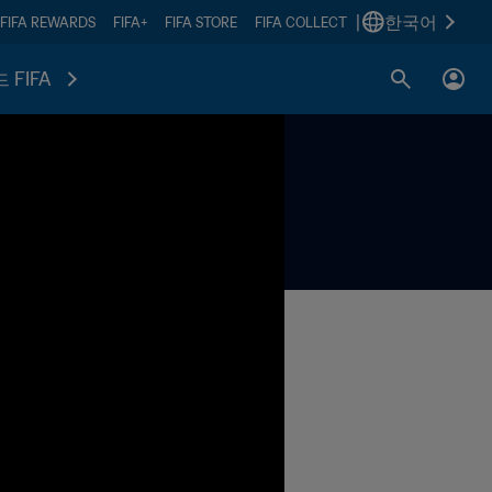
|
한국어
FIFA REWARDS
FIFA+
FIFA STORE
FIFA COLLECT
 FIFA