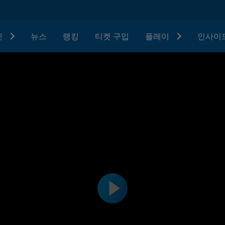
텟
뉴스
랭킹
티켓 구입
플레이
인사이드