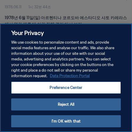
1978.06.11
1시 32분 44초
1978년 6월 11일(일) 아르헨티나 코르도바 에스타디오 샤토 카레라스
에서 열린 페루 대 이란 전체 경기 다시 보기
Your Privacy
We use cookies to personalize content and ads, provide
social media features and analyse our traffic. We also share
information about your use of our site with our social
media, advertising and analytics partners. You can select
your cookie preferences by clicking on the buttons on the
개인정보 보호정책
right and place a do not sell or share my personal
information request.
Data Protection Portal
서비스 약관
쿠키 기본 설정 관리
Preference Center
Copyright © 1994 - 2026 FIFA. All rights reserved.
Reject All
I'm OK with that