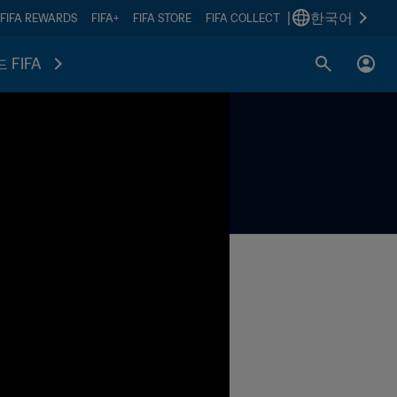
|
한국어
FIFA REWARDS
FIFA+
FIFA STORE
FIFA COLLECT
 FIFA