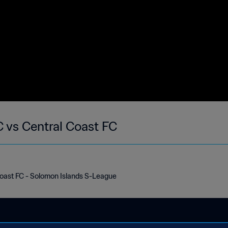
 vs Central Coast FC
oast FC - Solomon Islands S-League