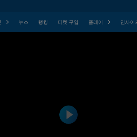
텟
뉴스
랭킹
티켓 구입
플레이
인사이드