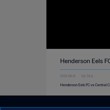
Henderson Eels FC
2022.08.31
2분 24초
Henderson Eels FC vs Central C