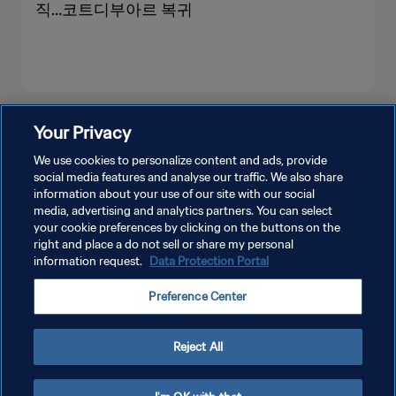
직…코트디부아르 복귀
더보기
Your Privacy
We use cookies to personalize content and ads, provide
social media features and analyse our traffic. We also share
information about your use of our site with our social
media, advertising and analytics partners. You can select
your cookie preferences by clicking on the buttons on the
right and place a do not sell or share my personal
information request.
Data Protection Portal
개인정보 보호정책
Preference Center
서비스 약관
쿠키 기본 설정 관리
Reject All
Copyright © 1994 - 2026 FIFA. All rights reserved.