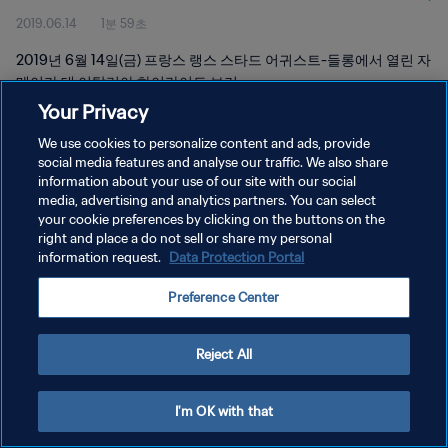
2019.06.14
1분 59초
2019년 6월 14일(금) 프랑스 랭스 스타드 어귀스트-들롱에서 열린 자
메이카 대 이탈리아 하이라이트 보기
Your Privacy
We use cookies to personalize content and ads, provide
social media features and analyse our traffic. We also share
information about your use of our site with our social
media, advertising and analytics partners. You can select
개인정보 보호정책
your cookie preferences by clicking on the buttons on the
right and place a do not sell or share my personal
서비스 약관
information request.
Data Protection Portal
쿠키 기본 설정 관리
Preference Center
Copyright © 1994 - 2026 FIFA. All rights reserved.
Reject All
I'm OK with that