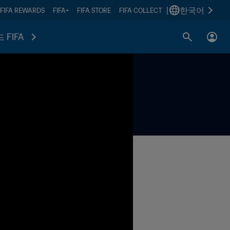
|
한국어
FIFA REWARDS
FIFA+
FIFA STORE
FIFA COLLECT
 FIFA