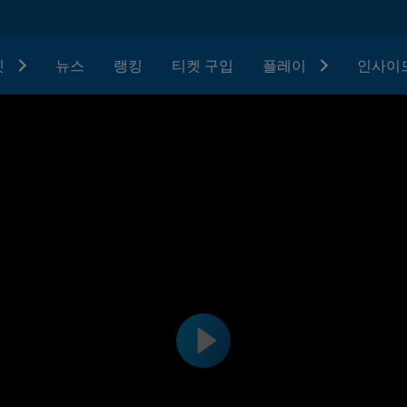
텟
뉴스
랭킹
티켓 구입
플레이
인사이드