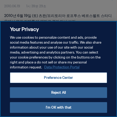
2010.06.19
1시 39분 29초
2010년 6월 19일 (토) 츠완/프리토리아 로프투스 베르스펠트 스타디
움에서 열린 카메룬 대 덴마크 경기 다시 보기
Your Privacy
We use cookies to personalize content and ads, provide
social media features and analyse our traffic. We also share
information about your use of our site with our social
media, advertising and analytics partners. You can select
your cookie preferences by clicking on the buttons on the
개인정보 보호정책
right and place a do not sell or share my personal
information request.
Data Protection Portal
서비스 약관
쿠키 기본 설정 관리
Preference Center
Copyright © 1994 - 2026 FIFA. All rights reserved.
Reject All
I'm OK with that