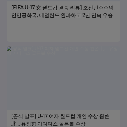
[FIFA U-17 女 월드컵 결승 리뷰] 조선민주주의
인민공화국, 네덜란드 완파하고 2년 연속 우승
[공식 발표] U-17 여자 월드컵 개인 수상 휩쓴
北… 유정향 아디다스 골든볼 수상