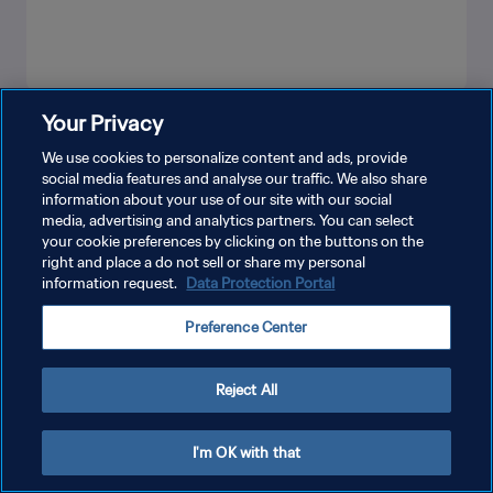
Your Privacy
더보기
We use cookies to personalize content and ads, provide
social media features and analyse our traffic. We also share
information about your use of our site with our social
media, advertising and analytics partners. You can select
your cookie preferences by clicking on the buttons on the
right and place a do not sell or share my personal
information request.
Data Protection Portal
개인정보 보호정책
Preference Center
서비스 약관
쿠키 기본 설정 관리
Reject All
Copyright © 1994 - 2026 FIFA. All rights reserved.
I'm OK with that