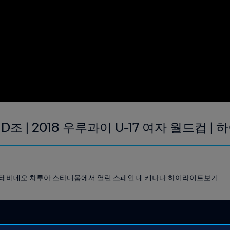
 D조 | 2018 우루과이 U-17 여자 월드컵 |
과이 몬테비데오 차루아 스타디움에서 열린 스페인 대 캐나다 하이라이트보기