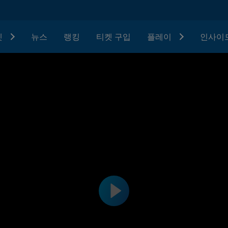
텟
뉴스
랭킹
티켓 구입
플레이
인사이드