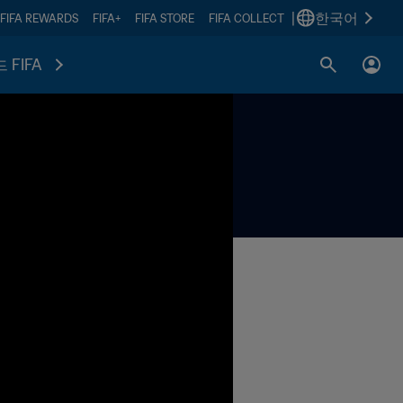
|
한국어
FIFA REWARDS
FIFA+
FIFA STORE
FIFA COLLECT
 FIFA