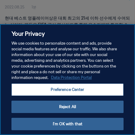
2022.08.25
1분
현대 베스트 영플레이어상은 대회 최고의 21세 이하 선수에게 수여되
는 상이다. 팬들은 FIFA 공식 웹사이트를 통해 우승자에게 투표할 수
있다.
Your Privacy
We use cookies to personalize content and ads, provide
social media features and analyse our traffic. We also share
information about your use of our site with our social
media, advertising and analytics partners. You can select
your cookie preferences by clicking on the buttons on the
개인정보 보호정책
right and place a do not sell or share my personal
information request.
Data Protection Portal
서비스 약관
Preference Center
쿠키 기본 설정 관리
Copyright © 1994 - 2026 FIFA. All rights reserved.
Reject All
I'm OK with that