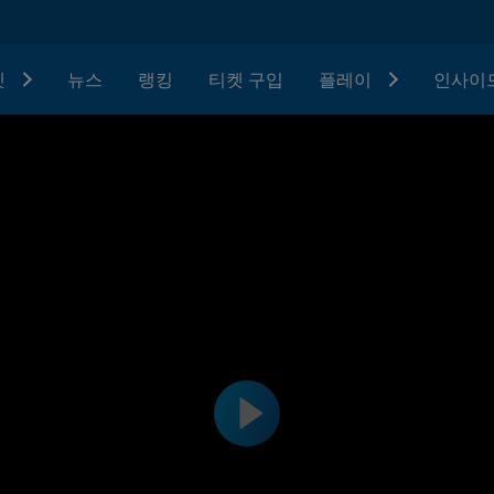
텟
뉴스
랭킹
티켓 구입
플레이
인사이드