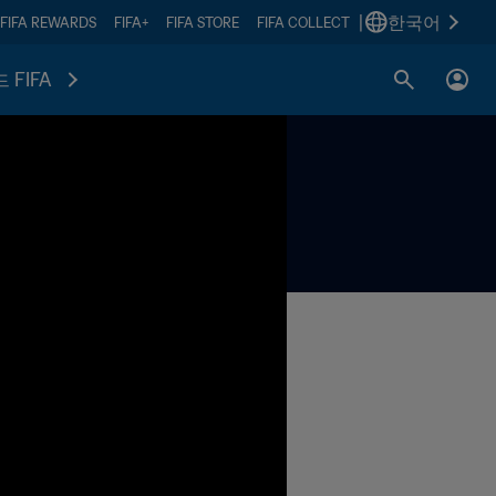
|
한국어
FIFA REWARDS
FIFA+
FIFA STORE
FIFA COLLECT
 FIFA