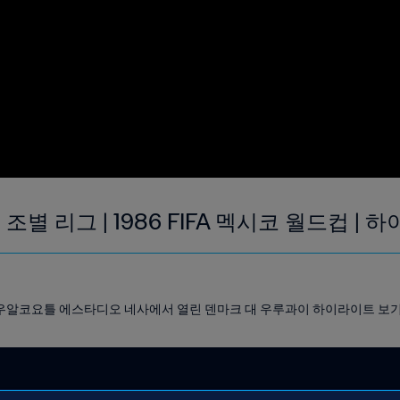
 조별 리그 | 1986 FIFA 멕시코 월드컵 |
 네사우알코요틀 에스타디오 네사에서 열린 덴마크 대 우루과이 하이라이트 보