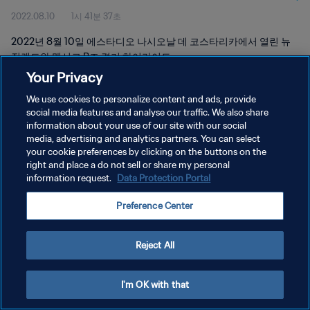
2022.08.10
1시 41분 37초
2022년 8월 10일 에스타디오 나시오날 데 코스타리카에서 열린 뉴
질랜드와 멕시코 B조 경기 하이라이트
Your Privacy
We use cookies to personalize content and ads, provide
social media features and analyse our traffic. We also share
information about your use of our site with our social
media, advertising and analytics partners. You can select
개인정보 보호정책
your cookie preferences by clicking on the buttons on the
right and place a do not sell or share my personal
서비스 약관
information request.
Data Protection Portal
쿠키 기본 설정 관리
Preference Center
Copyright © 1994 - 2026 FIFA. All rights reserved.
Reject All
I'm OK with that