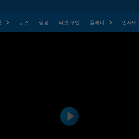
텟
뉴스
랭킹
티켓 구입
플레이
인사이드