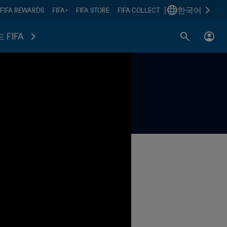
|
한국어
FIFA REWARDS
FIFA+
FIFA STORE
FIFA COLLECT
 FIFA