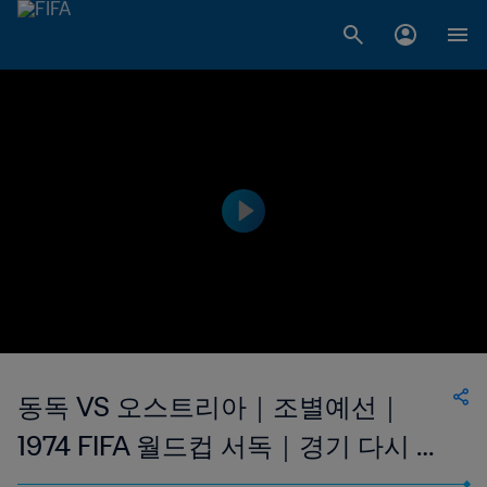
동독 VS 오스트리아｜조별예선｜
1974 FIFA 월드컵 서독｜경기 다시 보
기