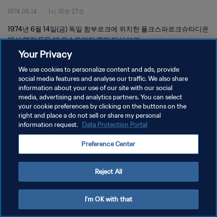
1974.06.14
1시 35분 27초
1974년 6월 14일(금) 독일 함부르크에 위치한 폴크스파르크슈타디온
에서 열린 동독 대 오스트리아 경기 다시 보기
Your Privacy
We use cookies to personalize content and ads, provide
social media features and analyse our traffic. We also share
information about your use of our site with our social
media, advertising and analytics partners. You can select
개인정보 보호정책
your cookie preferences by clicking on the buttons on the
right and place a do not sell or share my personal
서비스 약관
information request.
Data Protection Portal
쿠키 기본 설정 관리
Preference Center
Copyright © 1994 - 2026 FIFA. All rights reserved.
Reject All
I'm OK with that