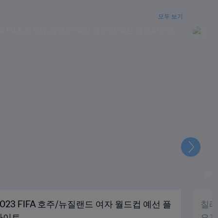
모두 보기
다
음
 2023 FIFA 호주/뉴질랜드 여자 월드컵 예선 플
칠레 
라이트
오프