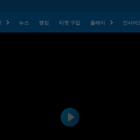
텟
뉴스
랭킹
티켓 구입
플레이
인사이드