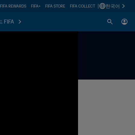
|
한국어
FIFA REWARDS
FIFA+
FIFA STORE
FIFA COLLECT
 FIFA