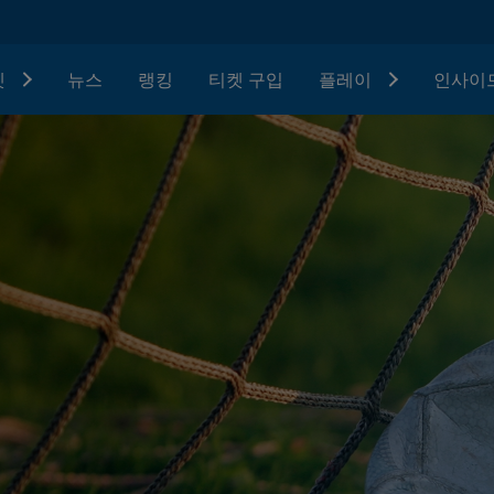
텟
뉴스
랭킹
티켓 구입
플레이
인사이드