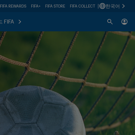
|
한국어
FIFA REWARDS
FIFA+
FIFA STORE
FIFA COLLECT
 FIFA