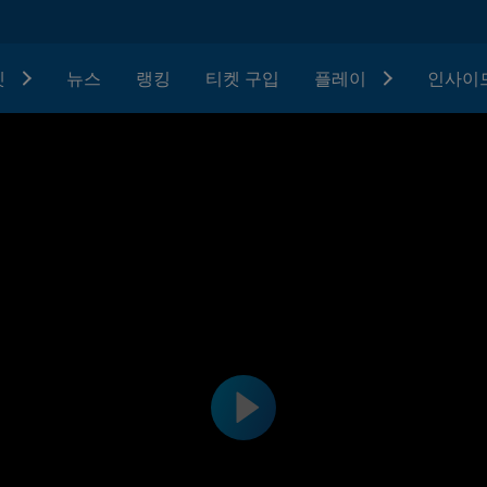
텟
뉴스
랭킹
티켓 구입
플레이
인사이드