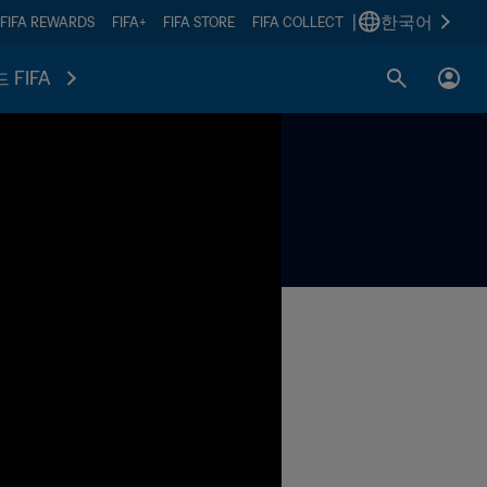
|
한국어
FIFA REWARDS
FIFA+
FIFA STORE
FIFA COLLECT
 FIFA