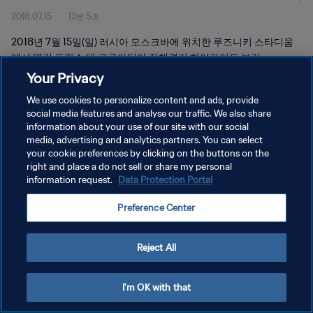
2018.07.15
13분 5초
2018년 7월 15일(일) 러시아 모스크바에 위치한 루즈니키 스타디움
에서 열린 프랑스 대 크로아티아 전체경기 하이라이트 보기
Your Privacy
We use cookies to personalize content and ads, provide
social media features and analyse our traffic. We also share
information about your use of our site with our social
media, advertising and analytics partners. You can select
개인정보 보호정책
your cookie preferences by clicking on the buttons on the
right and place a do not sell or share my personal
서비스 약관
information request.
Data Protection Portal
쿠키 기본 설정 관리
Preference Center
Copyright © 1994 - 2026 FIFA. All rights reserved.
Reject All
I'm OK with that