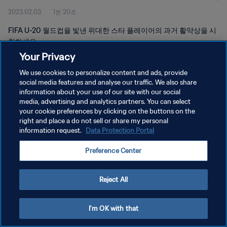
2023.02.03
1분 20초
FIFA U-20 월드컵을 빛낸 위대한 스타 플레이어의 과거 활약상을 시
청하세요.
Your Privacy
We use cookies to personalize content and ads, provide
social media features and analyse our traffic. We also share
information about your use of our site with our social
media, advertising and analytics partners. You can select
개인정보 보호정책
your cookie preferences by clicking on the buttons on the
right and place a do not sell or share my personal
서비스 약관
information request.
Data Protection Portal
쿠키 기본 설정 관리
Preference Center
Copyright © 1994 - 2026 FIFA. All rights reserved.
Reject All
I'm OK with that