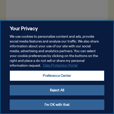
Your Privacy
더보기
We use cookies to personalize content and ads, provide
social media features and analyse our traffic. We also share
information about your use of our site with our social
media, advertising and analytics partners. You can select
your cookie preferences by clicking on the buttons on the
right and place a do not sell or share my personal
information request.
Data Protection Portal
개인정보 보호정책
Preference Center
서비스 약관
쿠키 기본 설정 관리
Reject All
Copyright © 1994 - 2026 FIFA. All rights reserved.
I'm OK with that