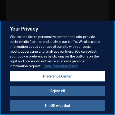
Your Privacy
더보기
We use cookies to personalize content and ads, provide
social media features and analyse our traffic. We also share
information about your use of our site with our social
media, advertising and analytics partners. You can select
your cookie preferences by clicking on the buttons on the
right and place a do not sell or share my personal
information request.
Data Protection Portal
개인정보 보호정책
Preference Center
서비스 약관
쿠키 기본 설정 관리
Reject All
Copyright © 1994 - 2026 FIFA. All rights reserved.
I'm OK with that