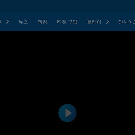
텟
뉴스
랭킹
티켓 구입
플레이
인사이드