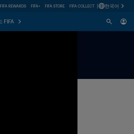
|
한국어
FIFA REWARDS
FIFA+
FIFA STORE
FIFA COLLECT
 FIFA