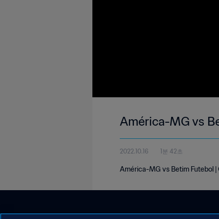
América-MG vs Be
2022.10.16
1분 42초
América-MG vs Betim Futebol |