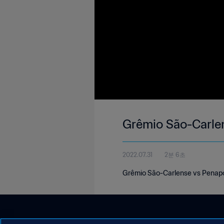
Grêmio São-Carle
2022.07.31
2분 6초
Grêmio São-Carlense vs Penapo