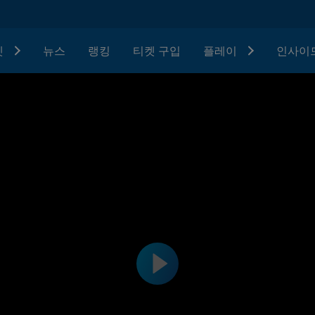
텟
뉴스
랭킹
티켓 구입
플레이
인사이드