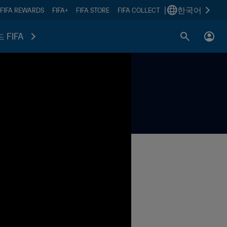
|
한국어
FIFA REWARDS
FIFA+
FIFA STORE
FIFA COLLECT
 FIFA