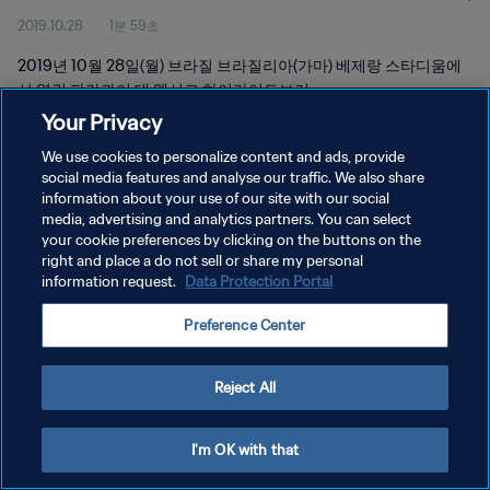
2019.10.28
1분 59초
2019년 10월 28일(월) 브라질 브라질리아(가마) 베제랑 스타디움에
서 열린 파라과이 대 멕시코 하이라이트보기
Your Privacy
We use cookies to personalize content and ads, provide
social media features and analyse our traffic. We also share
information about your use of our site with our social
media, advertising and analytics partners. You can select
개인정보 보호정책
your cookie preferences by clicking on the buttons on the
right and place a do not sell or share my personal
서비스 약관
information request.
Data Protection Portal
쿠키 기본 설정 관리
Preference Center
Copyright © 1994 - 2026 FIFA. All rights reserved.
Reject All
I'm OK with that