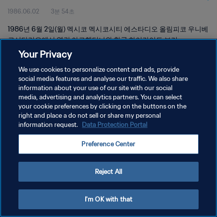
1986.06.02
3분 54초
1986년 6월 2일(월) 멕시코 멕시코시티 에스타디오 올림피코 우니베
르시타리오에서 열린 아르헨티나와 한국 하이라이트 보기
Your Privacy
We use cookies to personalize content and ads, provide
social media features and analyse our traffic. We also share
information about your use of our site with our social
media, advertising and analytics partners. You can select
개인정보 보호정책
your cookie preferences by clicking on the buttons on the
right and place a do not sell or share my personal
서비스 약관
information request.
Data Protection Portal
쿠키 기본 설정 관리
Preference Center
Copyright © 1994 - 2026 FIFA. All rights reserved.
Reject All
I'm OK with that