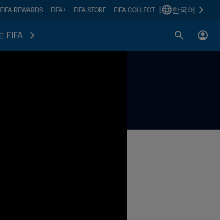
|
한국어
FIFA REWARDS
FIFA+
FIFA STORE
FIFA COLLECT
 FIFA