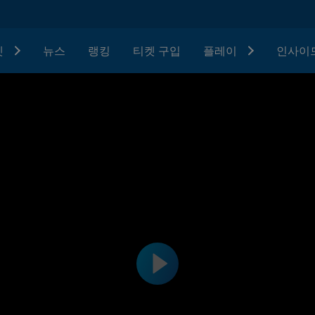
텟
뉴스
랭킹
티켓 구입
플레이
인사이드