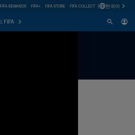
|
한국어
FIFA REWARDS
FIFA+
FIFA STORE
FIFA COLLECT
 FIFA