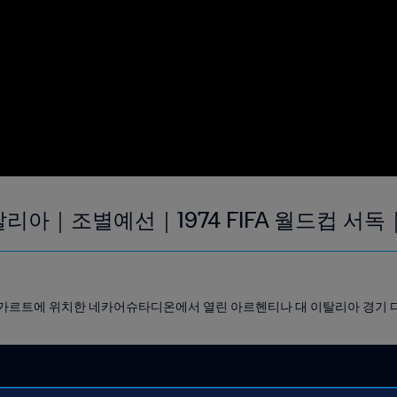
탈리아｜조별예선｜1974 FIFA 월드컵 서독
 슈튜트가르트에 위치한 네카어슈타디온에서 열린 아르헨티나 대 이탈리아 경기 