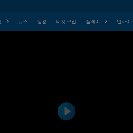
텟
뉴스
랭킹
티켓 구입
플레이
인사이드