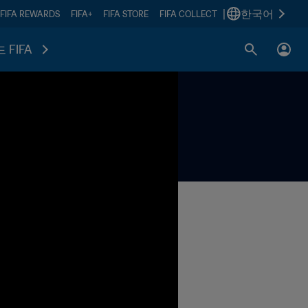
|
한국어
FIFA REWARDS
FIFA+
FIFA STORE
FIFA COLLECT
 FIFA