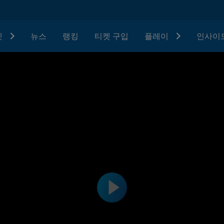
텟
뉴스
랭킹
티켓 구입
플레이
인사이드