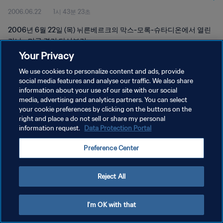
2006.06.22
1시 43분 23초
2006년 6월 22일 (목) 뉘른베르크의 막스-모록-슈타디온에서 열린
가나 - 미국 경기 다시보기
Your Privacy
We use cookies to personalize content and ads, provide
social media features and analyse our traffic. We also share
information about your use of our site with our social
media, advertising and analytics partners. You can select
개인정보 보호정책
your cookie preferences by clicking on the buttons on the
right and place a do not sell or share my personal
서비스 약관
information request.
Data Protection Portal
쿠키 기본 설정 관리
Preference Center
Copyright © 1994 - 2026 FIFA. All rights reserved.
Reject All
I'm OK with that