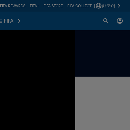
|
한국어
FIFA REWARDS
FIFA+
FIFA STORE
FIFA COLLECT
 FIFA