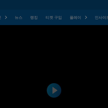
텟
뉴스
랭킹
티켓 구입
플레이
인사이드