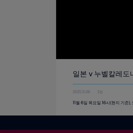
일본 v 누벨칼레도니 |
2025.11.06
2분
11월 6일 목요일 16시(현지 기