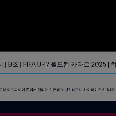
 B조 | FIFA U-17 월드컵 카타르 2025 
준), 도하 아스파이어 존에서 열리는 일본과 누벨칼레도니 하이라이트 시청하기