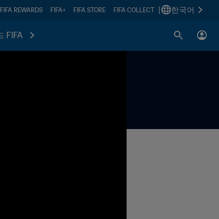
|
한국어
FIFA REWARDS
FIFA+
FIFA STORE
FIFA COLLECT
 FIFA