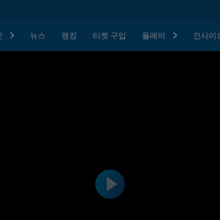
텟
뉴스
랭킹
티켓 구입
플레이
인사이드