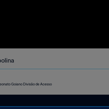
polina
eonato Goiano Divisão de Acesso