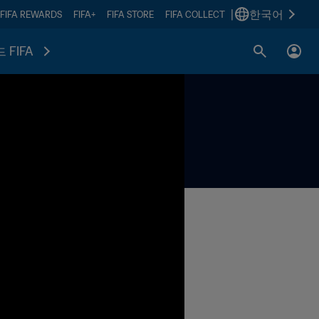
|
한국어
FIFA REWARDS
FIFA+
FIFA STORE
FIFA COLLECT
 FIFA