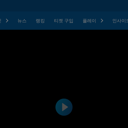
텟
뉴스
랭킹
티켓 구입
플레이
인사이드