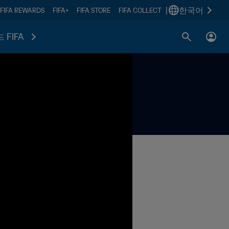
|
한국어
FIFA REWARDS
FIFA+
FIFA STORE
FIFA COLLECT
 FIFA