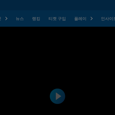
텟
뉴스
랭킹
티켓 구입
플레이
인사이드