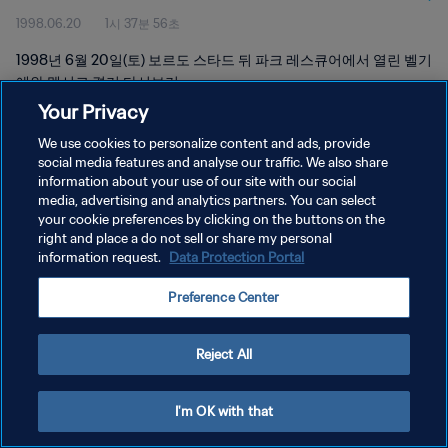
1998.06.20
1시 37분 56초
1998년 6월 20일(토) 보르도 스타드 뒤 파크 레스큐어에서 열린 벨기
에와 멕시코 경기 다시보기
Your Privacy
We use cookies to personalize content and ads, provide
social media features and analyse our traffic. We also share
information about your use of our site with our social
media, advertising and analytics partners. You can select
개인정보 보호정책
your cookie preferences by clicking on the buttons on the
right and place a do not sell or share my personal
서비스 약관
information request.
Data Protection Portal
쿠키 기본 설정 관리
Preference Center
Copyright © 1994 - 2026 FIFA. All rights reserved.
Reject All
I'm OK with that