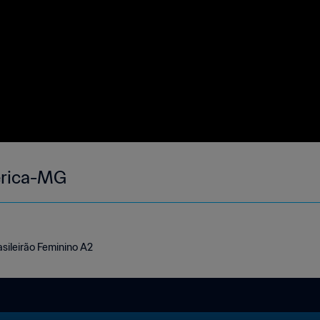
érica-MG
sileirão Feminino A2