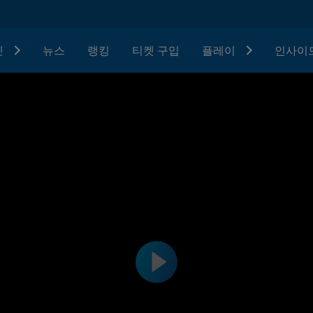
텟
뉴스
랭킹
티켓 구입
플레이
인사이드