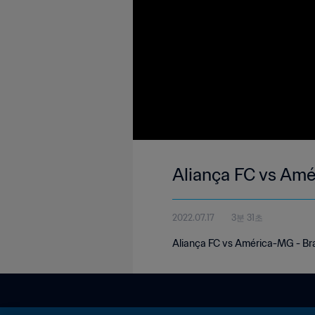
Aliança FC vs Am
2022.07.17
3분 31초
Aliança FC vs América-MG - Bra