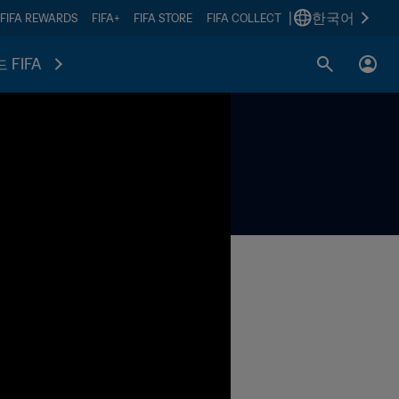
|
한국어
FIFA REWARDS
FIFA+
FIFA STORE
FIFA COLLECT
 FIFA