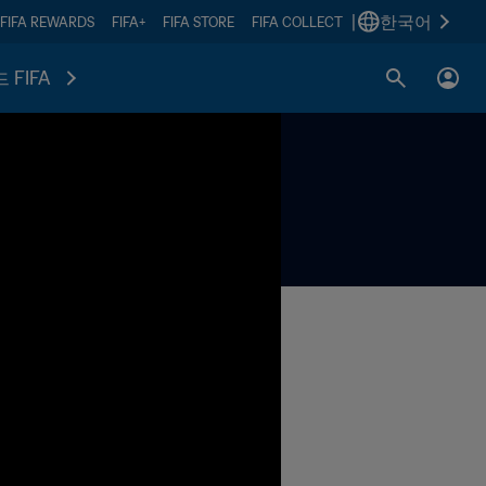
|
한국어
FIFA REWARDS
FIFA+
FIFA STORE
FIFA COLLECT
 FIFA