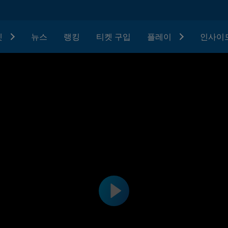
텟
뉴스
랭킹
티켓 구입
플레이
인사이드