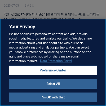
2025.07.05
2분 5초
7월 5일(토) 12시(현지 기준) 애틀랜타의 메르세데스-벤츠 스타디움
에서 열린 PSG와 바이에른 뮌헨 경기 하이라이트 보기.
Your Privacy
We use cookies to personalize content and ads, provide
social media features and analyse our traffic. We also share
information about your use of our site with our social
media, advertising and analytics partners. You can select
개인정보 보호정책
your cookie preferences by clicking on the buttons on the
right and place a do not sell or share my personal
서비스 약관
information request.
Data Protection Portal
쿠키 기본 설정 관리
Preference Center
Copyright © 1994 - 2026 FIFA. All rights reserved.
Reject All
I'm OK with that